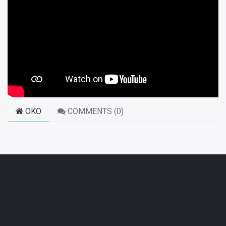
OKO
COMMENTS (
0
)