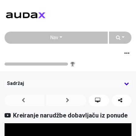
Nav
Proces nabave u e-racuni.com ERP-u
0
%
Sadržaj
Kreiranje narudžbe dobavljaču iz ponude