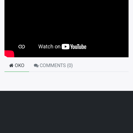
OKO
COMMENTS (
0
)