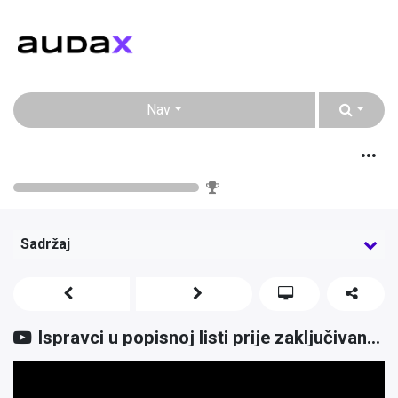
Nav
Godišnja inventura u e-racuni.com ERP-u
0
%
Sadržaj
Ispravci u popisnoj listi prije zaključivanja inventure