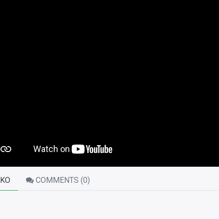
KO
COMMENTS (
0
)