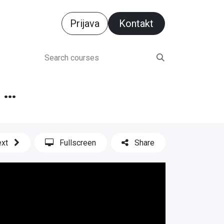
Prijava
Ko​​​​n​​​​​​​​​​​​​​ta​​​​​​​​​​​​kt​​​​​​​​
Godišnja inventura u e-racuni.com ERP-u
xt
Fullscreen
Share