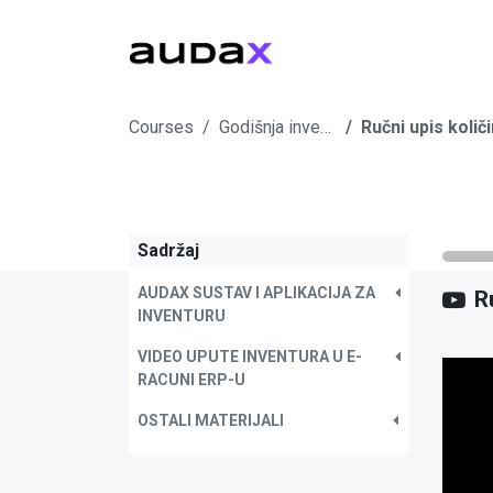
RAČ
Courses
Godišnja inventura u e-racuni.com ERP-u
Ručni upis količ
Sadržaj
AUDAX SUSTAV I APLIKACIJA ZA
R
INVENTURU
VIDEO UPUTE INVENTURA U E-
RACUNI ERP-U
OSTALI MATERIJALI