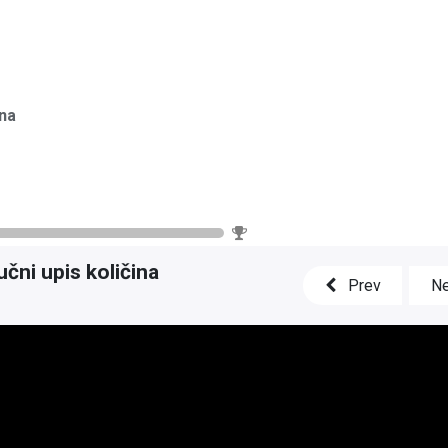
UNOVODSTVO
TECH4BIZ
BLOG
O NAMA
ina
0
%
učni upis količina
Prev
Ne