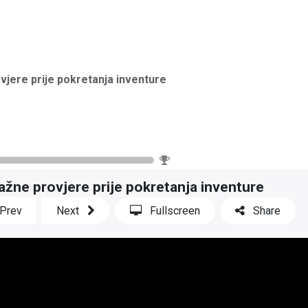
UNOVODSTVO
TECH4BIZ
BLOG
O NAMA
vjere prije pokretanja inventure
0
%
ažne provjere prije pokretanja inventure
Prev
Next
Fullscreen
Share