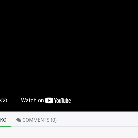
KO
COMMENTS (
0
)