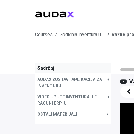
RAČ
Courses
Godišnja inventura u e-racuni.com ERP-u
Važne pro
Sadržaj
AUDAX SUSTAV I APLIKACIJA ZA
V
INVENTURU
VIDEO UPUTE INVENTURA U E-
RACUNI ERP-U
OSTALI MATERIJALI